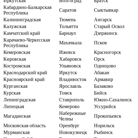
Иркутская
Волгоград
Братск
Кабардино-Балкарская
Саратов
Сыктывкар
Республика
Калининградская
Тюмень
Ангарск
Калужская
Тольятти
Старый Оскол
Камчатский край
Барнаул
Дзержинск
Карачаево-Черкесская
Махачкала
Псков
Республика
Кемеровская
Ижевск
Красногорск
Кировская
Хабаровск
Орск
Костромская
Ульяновск
Одинцово
Краснодарский край
Иркутск
Абакан
Красноярский край
Владивосток
Армавир
Курганская
Ярославль
Балаково
Курская
Томск
Бийск
Ленинградская
Ставрополь
Южно-Сахалинск
Липецкая
Кемерово
Уссурийск
Набережные
Магаданская
Прокопьевск
Челны
Московская область
Оренбург
Норильск
Мурманская
Новокузнецк
Рыбинск