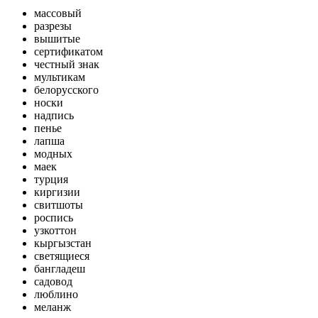
массовый
разрезы
вышитые
сертификатом
честный знак
мультикам
белорусского
носки
надпись
пенье
лапша
модных
маек
турция
киргизии
свитшоты
роспись
узкоттон
кыргызстан
светящиеся
бангладеш
садовод
люблино
меланж