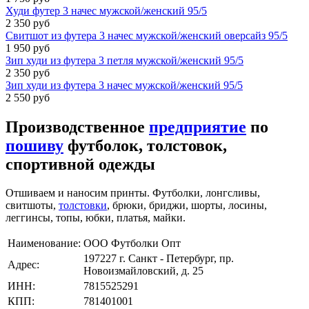
Худи футер 3 начес мужской/женский 95/5
2 350 руб
Свитшот из футера 3 начес мужской/женский оверсайз 95/5
1 950 руб
Зип худи из футера 3 петля мужской/женский 95/5
2 350 руб
Зип худи из футера 3 начес мужской/женский 95/5
2 550 руб
Производственное
предприятие
по
пошиву
футболок, толстовок,
спортивной одежды
Отшиваем и наносим принты. Футболки, лонгсливы,
свитшоты,
толстовки
, брюки, бриджи, шорты, лосины,
леггинсы, топы, юбки, платья, майки.
Наименование:
ООО Футболки Опт
197227 г. Санкт - Петербург, пр.
Адрес:
Новоизмайловский, д. 25
ИНН:
7815525291
КПП:
781401001