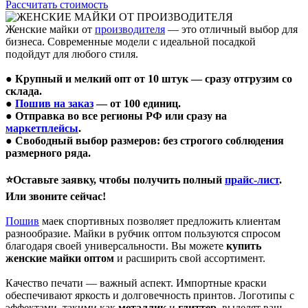
Рассчитать стоимость
Женские майки от
производителя
— это отличный выбор для
бизнеса. Современные модели с идеальной посадкой
подойдут для любого стиля.
● Крупный и мелкий опт от 10 штук — сразу отгрузим со
склада.
●
Пошив на заказ
— от 100 единиц.
● Отправка во все регионы РФ или сразу на
маркетплейсы
.
● Свободный выбор размеров: без строгого соблюдения
размерного ряда.
⭐Оставьте заявку, чтобы получить полный
прайс-лист
.
Или звоните сейчас!
Пошив
маек спортивных позволяет предложить клиентам
разнообразие. Майки в рубчик оптом пользуются спросом
благодаря своей универсальности. Вы можете
купить
женские майки оптом
и расширить свой ассортимент.
Качество печати — важный аспект. Импортные краски
обеспечивают яркость и долговечность принтов. Логотипы с
эффектами, такими как
металлик
и
глиттер
, выделят ваш