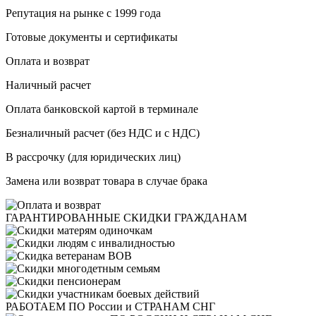
Репутация на рынке с 1999 года
Готовые документы и сертификаты
Оплата и возврат
Haличный pacчeт
Oплaтa бaнкoвcкoй кapтoй в терминале
Бeзнaличный pacчeт (бeз HДC и с НДС)
B paccpoчку (для юридических лиц)
Замена или возврат товара в случае брака
ГАРАНТИРОВАННЫЕ
СКИДКИ ГРАЖДАНАМ
РАБОТАЕМ
ПО России и СТРАНАМ СНГ