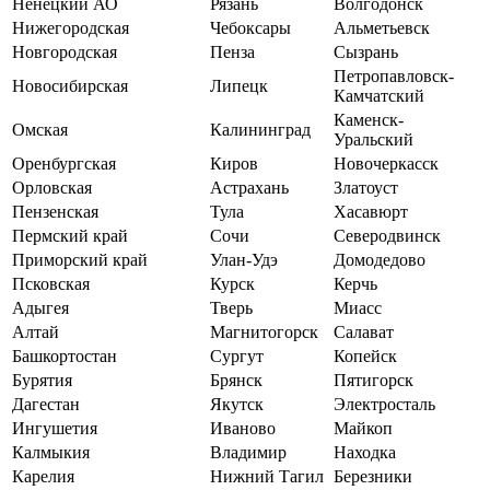
Ненецкий АО
Рязань
Волгодонск
Нижегородская
Чебоксары
Альметьевск
Новгородская
Пенза
Сызрань
Петропавловск-
Новосибирская
Липецк
Камчатский
Каменск-
Омская
Калининград
Уральский
Оренбургская
Киров
Новочеркасск
Орловская
Астрахань
Златоуст
Пензенская
Тула
Хасавюрт
Пермский край
Сочи
Северодвинск
Приморский край
Улан-Удэ
Домодедово
Псковская
Курск
Керчь
Адыгея
Тверь
Миасс
Алтай
Магнитогорск
Салават
Башкортостан
Сургут
Копейск
Бурятия
Брянск
Пятигорск
Дагестан
Якутск
Электросталь
Ингушетия
Иваново
Майкоп
Калмыкия
Владимир
Находка
Карелия
Нижний Тагил
Березники