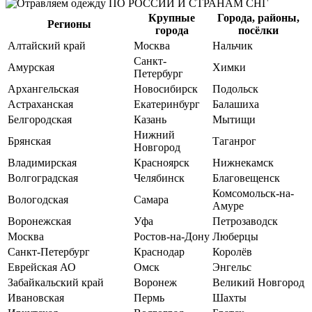
Крупные
Города, районы,
Регионы
города
посёлки
Алтайский край
Москва
Нальчик
Санкт-
Амурская
Химки
Петербург
Архангельская
Новосибирск
Подольск
Астраханская
Екатеринбург
Балашиха
Белгородская
Казань
Мытищи
Нижний
Брянская
Таганрог
Новгород
Владимирская
Красноярск
Нижнекамск
Волгоградская
Челябинск
Благовещенск
Комсомольск-на-
Вологодская
Самара
Амуре
Воронежская
Уфа
Петрозаводск
Москва
Ростов-на-Дону
Люберцы
Санкт-Петербург
Краснодар
Королёв
Еврейская АО
Омск
Энгельс
Забайкальский край
Воронеж
Великий Новгород
Ивановская
Пермь
Шахты