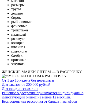
магазин
размеры
трусы
дешево
бирок
рыболовные
флисовые
трикотажа
малышей
розовую
копирка
швейная
пляжного
бамбук
оригинал
закупать
ЖЕНСКИЕ МАЙКИ ОПТОМ — В РАССРОЧКУ
От 1 до 16 недель без переплаты
Для заказов от 200 000 рублей
Для юридических лиц
Решение о рассрочке принимается индивидуально
Действующий бизнес не менее 12 месяцев.
Беспроцентная рассрочка от банков-партнёров