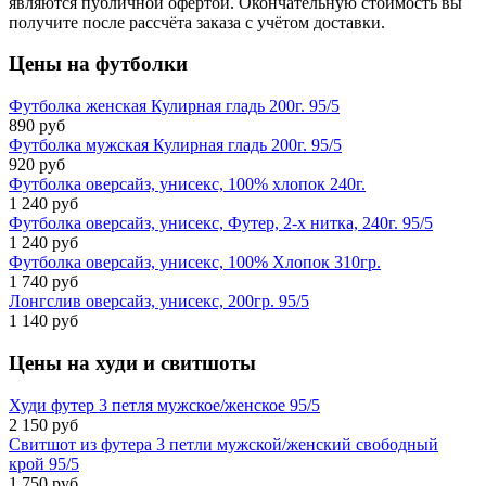
являются публичной офертой. Окончательную стоимость вы
получите после рассчёта заказа с учётом доставки.
Цены на
футболки
Футболка женская Кулирная гладь 200г. 95/5
890 руб
Футболка мужская Кулирная гладь 200г. 95/5
920 руб
Футболка оверсайз, унисекс, 100% хлопок 240г.
1 240 руб
Футболка оверсайз, унисекс, Футер, 2-х нитка, 240г. 95/5
1 240 руб
Футболка оверсайз, унисекс, 100% Хлопок 310гр.
1 740 руб
Лонгслив оверсайз, унисекс, 200гр. 95/5
1 140 руб
Цены на
худи и свитшоты
Худи футер 3 петля мужское/женское 95/5
2 150 руб
Свитшот из футера 3 петли мужской/женский свободный
крой 95/5
1 750 руб