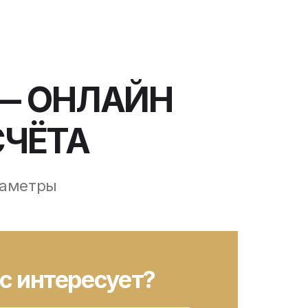
— ОНЛАЙН
СЧЁТА
раметры
с интересует?