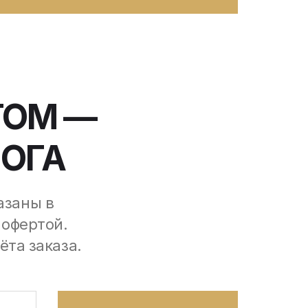
ТОМ —
ЛОГА
азаны в
 офертой.
ёта заказа.