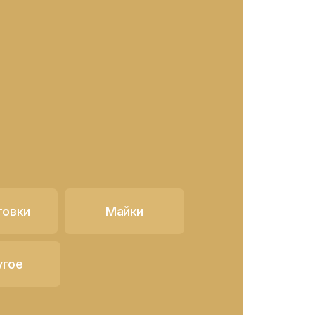
товки
Майки
угое