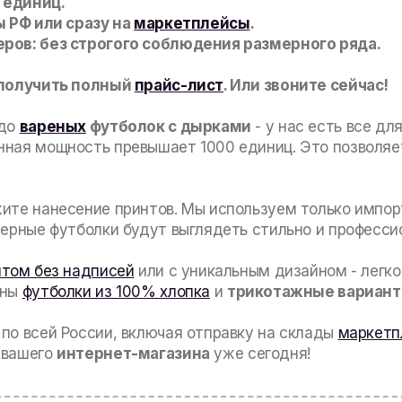
 единиц.
ы РФ или сразу на
маркетплейсы
.
ров: без строгого соблюдения размерного ряда.
 получить полный
прайс-лист
. Или звоните сейчас!
 до
вареных
футболок с дырками
- у нас есть все дл
ная мощность превышает 1000 единиц. Это позволяе
ите нанесение принтов. Мы используем только импор
черные футболки будут выглядеть стильно и професси
птом без надписей
или с уникальным дизайном - легк
пны
футболки из 100% хлопка
и
трикотажные вариан
по всей России, включая отправку на склады
маркетп
 вашего
интернет-магазина
уже сегодня!