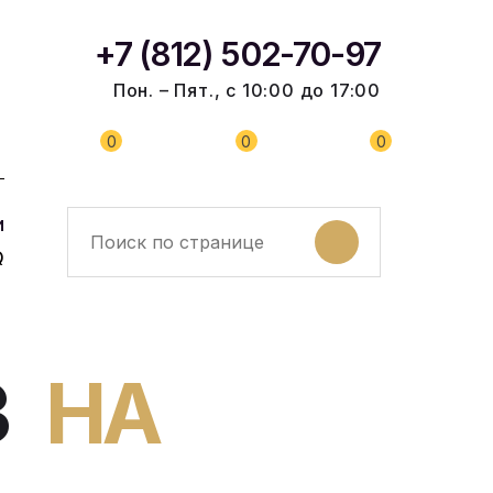
+7 (812) 502-70-97
Пон. – Пят., с 10:00 до 17:00
0
0
0
и
Q
З
НА