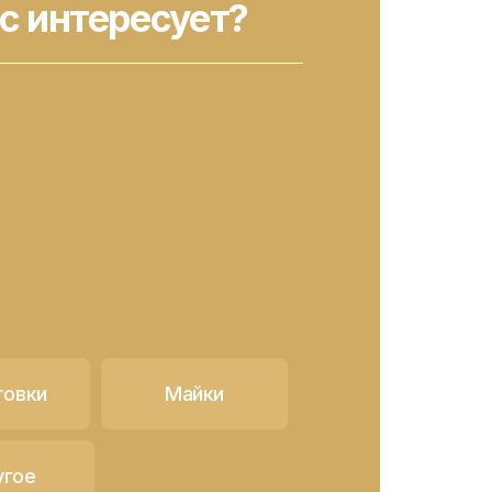
с интересует?
товки
Майки
угое