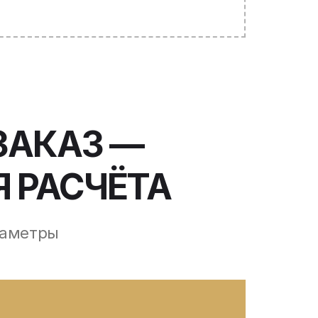
ЗАКАЗ —
 РАСЧЁТА
раметры