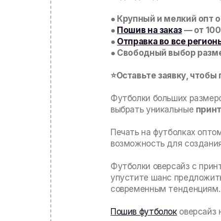
● Крупный и мелкий опт о
●
Пошив на заказ
— от 100
●
Отправка во все регион
● Свободный выбор разме
⭐Оставьте заявку, чтобы
Футболки больших размеро
выбрать уникальные
прин
Печать на футболках опто
возможность для создани
Футболки оверсайз с прин
упустите шанс предложит
современным тенденциям.
Пошив футболок
оверсайз 