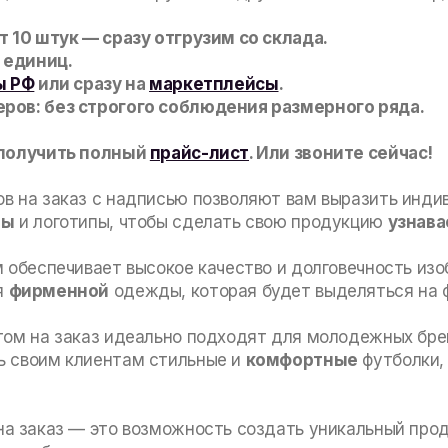
т 10 штук — сразу отгрузим со склада.
 единиц.
ы РФ
или сразу на
маркетплейсы
.
ров: без строгого соблюдения размерного ряда.
 получить полный
прайс-лист
. Или звоните сейчас!
в на заказ с надписью позволяют вам выразить инди
ты
и логотипы, чтобы сделать свою продукцию
узнав
м обеспечивает высокое качество и долговечность из
я
фирменной
одежды, которая будет выделяться на ф
том на заказ идеально подходят для молодежных бре
ь своим клиентам стильные и
комфортные
футболки,
на заказ — это возможность создать уникальный прод