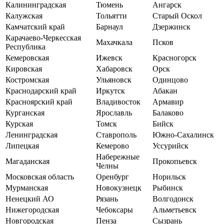
Калининградская
Тюмень
Ангарск
Калужская
Тольятти
Старый Оскол
Камчатский край
Барнаул
Дзержинск
Карачаево-Черкесская
Махачкала
Псков
Республика
Кемеровская
Ижевск
Красногорск
Кировская
Хабаровск
Орск
Костромская
Ульяновск
Одинцово
Краснодарский край
Иркутск
Абакан
Красноярский край
Владивосток
Армавир
Курганская
Ярославль
Балаково
Курская
Томск
Бийск
Ленинградская
Ставрополь
Южно-Сахалинск
Липецкая
Кемерово
Уссурийск
Набережные
Магаданская
Прокопьевск
Челны
Московская область
Оренбург
Норильск
Мурманская
Новокузнецк
Рыбинск
Ненецкий АО
Рязань
Волгодонск
Нижегородская
Чебоксары
Альметьевск
Новгородская
Пенза
Сызрань