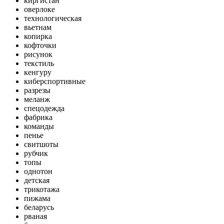
киргистан
оверлоке
технологическая
вьетнам
копирка
кофточки
рисунок
текстиль
кенгуру
киберспортивные
разрезы
меланж
спецодежда
фабрика
команды
пенье
свитшоты
рубчик
топы
однотон
детская
трикотажа
пижама
беларусь
рваная