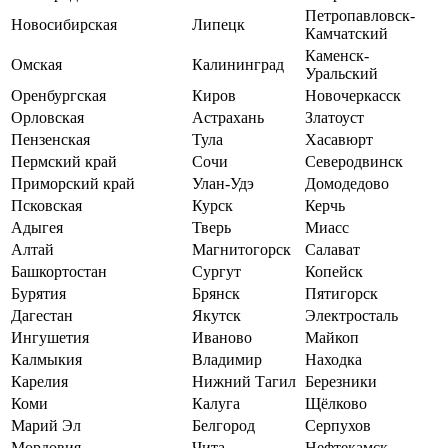
Петропавловск-
Новосибирская
Липецк
Камчатский
Каменск-
Омская
Калининград
Уральский
Оренбургская
Киров
Новочеркасск
Орловская
Астрахань
Златоуст
Пензенская
Тула
Хасавюрт
Пермский край
Сочи
Северодвинск
Приморский край
Улан-Удэ
Домодедово
Псковская
Курск
Керчь
Адыгея
Тверь
Миасс
Алтай
Магнитогорск
Салават
Башкортостан
Сургут
Копейск
Бурятия
Брянск
Пятигорск
Дагестан
Якутск
Электросталь
Ингушетия
Иваново
Майкоп
Калмыкия
Владимир
Находка
Карелия
Нижний Тагил
Березники
Коми
Калуга
Щёлково
Марий Эл
Белгород
Серпухов
Мордовия
Чита
Нефтекамск