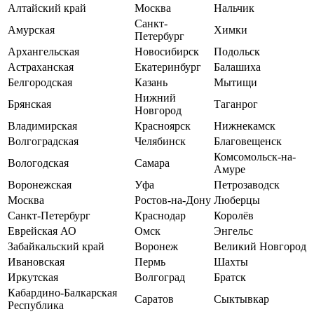
Алтайский край
Москва
Нальчик
Санкт-
Амурская
Химки
Петербург
Архангельская
Новосибирск
Подольск
Астраханская
Екатеринбург
Балашиха
Белгородская
Казань
Мытищи
Нижний
Брянская
Таганрог
Новгород
Владимирская
Красноярск
Нижнекамск
Волгоградская
Челябинск
Благовещенск
Комсомольск-на-
Вологодская
Самара
Амуре
Воронежская
Уфа
Петрозаводск
Москва
Ростов-на-Дону
Люберцы
Санкт-Петербург
Краснодар
Королёв
Еврейская АО
Омск
Энгельс
Забайкальский край
Воронеж
Великий Новгород
Ивановская
Пермь
Шахты
Иркутская
Волгоград
Братск
Кабардино-Балкарская
Саратов
Сыктывкар
Республика