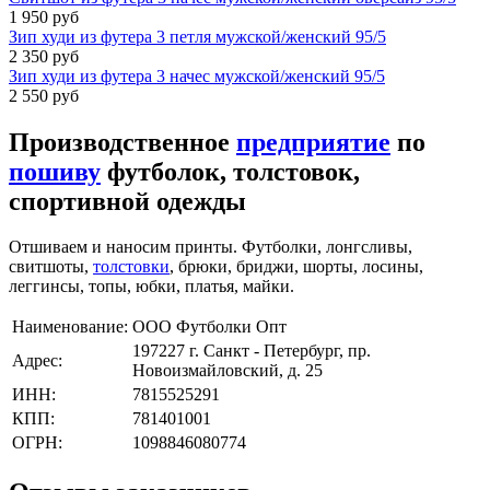
1 950 руб
Зип худи из футера 3 петля мужской/женский 95/5
2 350 руб
Зип худи из футера 3 начес мужской/женский 95/5
2 550 руб
Производственное
предприятие
по
пошиву
футболок, толстовок,
спортивной одежды
Отшиваем и наносим принты. Футболки, лонгсливы,
свитшоты,
толстовки
, брюки, бриджи, шорты, лосины,
леггинсы, топы, юбки, платья, майки.
Наименование:
ООО Футболки Опт
197227 г. Санкт - Петербург, пр.
Адрес:
Новоизмайловский, д. 25
ИНН:
7815525291
КПП:
781401001
ОГРН:
1098846080774