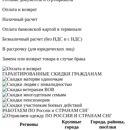
Оплата и возврат
Haличный pacчeт
Oплaтa бaнкoвcкoй кapтoй в терминале
Бeзнaличный pacчeт (бeз HДC и с НДС)
B paccpoчку (для юридических лиц)
Замена или возврат товара в случае брака
ГАРАНТИРОВАННЫЕ
СКИДКИ ГРАЖДАНАМ
РАБОТАЕМ
ПО России и СТРАНАМ СНГ
Крупные
Города, районы,
Регионы
города
посёлки