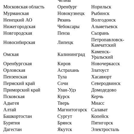
Челны
Московская область
Оренбург
Норильск
Мурманская
Новокузнецк
Рыбинск
Ненецкий АО
Рязань
Волгодонск
Нижегородская
Чебоксары
Альметьевск
Новгородская
Пенза
Сызрань
Петропавловск-
Новосибирская
Липецк
Камчатский
Каменск-
Омская
Калининград
Уральский
Оренбургская
Киров
Новочеркасск
Орловская
Астрахань
Златоуст
Пензенская
Тула
Хасавюрт
Пермский край
Сочи
Северодвинск
Приморский край
Улан-Удэ
Домодедово
Псковская
Курск
Керчь
Адыгея
Тверь
Миасс
Алтай
Магнитогорск
Салават
Башкортостан
Сургут
Копейск
Бурятия
Брянск
Пятигорск
Дагестан
Якутск
Электросталь