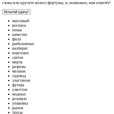
слова или крутите колесо фортуны, и, возможно, вам повезёт!
Испытай удачу!
массовый
роспись
пенье
качество
фила
рыболовные
валберис
киргизии
canvas
мерча
разрезы
меланж
садовод
эластаном
футера
узкоттон
модных
розовую
упаковка
рынок
трусы