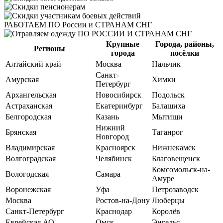
РАБОТАЕМ
ПО России и СТРАНАМ СНГ
Крупные
Города, районы,
Регионы
города
посёлки
Алтайский край
Москва
Нальчик
Санкт-
Амурская
Химки
Петербург
Архангельская
Новосибирск
Подольск
Астраханская
Екатеринбург
Балашиха
Белгородская
Казань
Мытищи
Нижний
Брянская
Таганрог
Новгород
Владимирская
Красноярск
Нижнекамск
Волгоградская
Челябинск
Благовещенск
Комсомольск-на-
Вологодская
Самара
Амуре
Воронежская
Уфа
Петрозаводск
Москва
Ростов-на-Дону
Люберцы
Санкт-Петербург
Краснодар
Королёв
Еврейская АО
Омск
Энгельс