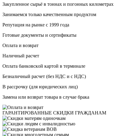
Закупленное сырьё в тоннах и погонных километрах
Занимаемся только качественным продуктом
Репутация на рынке с 1999 года
Готовые документы и сертификаты
Оплата и возврат
Haличный pacчeт
Oплaтa бaнкoвcкoй кapтoй в терминале
Бeзнaличный pacчeт (бeз HДC и с НДС)
B paccpoчку (для юридических лиц)
Замена или возврат товара в случае брака
ГАРАНТИРОВАННЫЕ
СКИДКИ ГРАЖДАНАМ