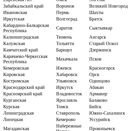
Забайкальский край
Воронеж
Великий Новгород
Ивановская
Пермь
Шахты
Иркутская
Волгоград
Братск
Кабардино-Балкарская
Саратов
Сыктывкар
Республика
Калининградская
Тюмень
Ангарск
Калужская
Тольятти
Старый Оскол
Камчатский край
Барнаул
Дзержинск
Карачаево-Черкесская
Махачкала
Псков
Республика
Кемеровская
Ижевск
Красногорск
Кировская
Хабаровск
Орск
Костромская
Ульяновск
Одинцово
Краснодарский край
Иркутск
Абакан
Красноярский край
Владивосток
Армавир
Курганская
Ярославль
Балаково
Курская
Томск
Бийск
Ленинградская
Ставрополь
Южно-Сахалинск
Липецкая
Кемерово
Уссурийск
Набережные
Магаданская
Прокопьевск