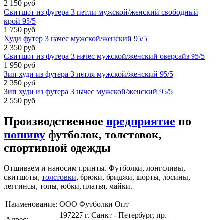
2 150 руб
Свитшот из футера 3 петли мужской/женский свободный
крой 95/5
1 750 руб
Худи футер 3 начес мужской/женский 95/5
2 350 руб
Свитшот из футера 3 начес мужской/женский оверсайз 95/5
1 950 руб
Зип худи из футера 3 петля мужской/женский 95/5
2 350 руб
Зип худи из футера 3 начес мужской/женский 95/5
2 550 руб
Производственное
предприятие
по
пошиву
футболок, толстовок,
спортивной одежды
Отшиваем и наносим принты. Футболки, лонгсливы,
свитшоты,
толстовки
, брюки, бриджи, шорты, лосины,
леггинсы, топы, юбки, платья, майки.
Наименование:
ООО Футболки Опт
197227 г. Санкт - Петербург, пр.
Адрес: