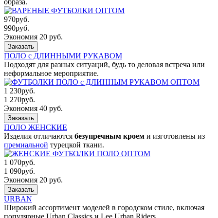
образа.
970
руб.
990
руб.
Экономия 20 руб.
Заказать
ПОЛО с ДЛИННЫМИ РУКАВОМ
Подходят для разных ситуаций, будь то деловая встреча или
неформальное мероприятие.
1 230
руб.
1 270
руб.
Экономия 40 руб.
Заказать
ПОЛО ЖЕНСКИЕ
Изделия отличаются
безупречным кроем
и изготовлены из
премиальной
турецкой ткани.
1 070
руб.
1 090
руб.
Экономия 20 руб.
Заказать
URBAN
Широкий ассортимент моделей в городском стиле, включая
популярные Urban Classics и Lee Urban Riders.