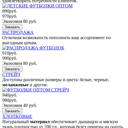
удовлетворить потребности клиентов.
890
руб.
970
руб.
Экономия 80 руб.
Заказать
РАСПРОДАЖА
Отличная возможность пополнить ваш ассортимент по
выгодным ценам.
910
руб.
990
руб.
Экономия 80 руб.
Заказать
СТРЕЙЧ
Доступны различные размеры и цвета: белые, черные,
меланжевые
и другие.
940
руб.
980
руб.
Экономия 40 руб.
Заказать
ХЛОПКОВЫЕ
Натуральный
материал
обеспечивает дышащую и мягкую
ткань плотностью от 200 гр., которая будет приятна на ощупь.