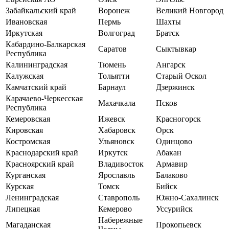
Забайкальский край
Воронеж
Великий Новгород
Ивановская
Пермь
Шахты
Иркутская
Волгоград
Братск
Кабардино-Балкарская
Саратов
Сыктывкар
Республика
Калининградская
Тюмень
Ангарск
Калужская
Тольятти
Старый Оскол
Камчатский край
Барнаул
Дзержинск
Карачаево-Черкесская
Махачкала
Псков
Республика
Кемеровская
Ижевск
Красногорск
Кировская
Хабаровск
Орск
Костромская
Ульяновск
Одинцово
Краснодарский край
Иркутск
Абакан
Красноярский край
Владивосток
Армавир
Курганская
Ярославль
Балаково
Курская
Томск
Бийск
Ленинградская
Ставрополь
Южно-Сахалинск
Липецкая
Кемерово
Уссурийск
Набережные
Магаданская
Прокопьевск