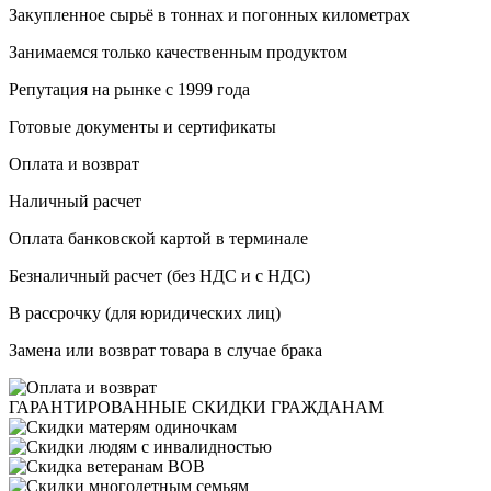
Закупленное сырьё в тоннах и погонных километрах
Занимаемся только качественным продуктом
Репутация на рынке с 1999 года
Готовые документы и сертификаты
Оплата и возврат
Haличный pacчeт
Oплaтa бaнкoвcкoй кapтoй в терминале
Бeзнaличный pacчeт (бeз HДC и с НДС)
B paccpoчку (для юридических лиц)
Замена или возврат товара в случае брака
ГАРАНТИРОВАННЫЕ
СКИДКИ ГРАЖДАНАМ