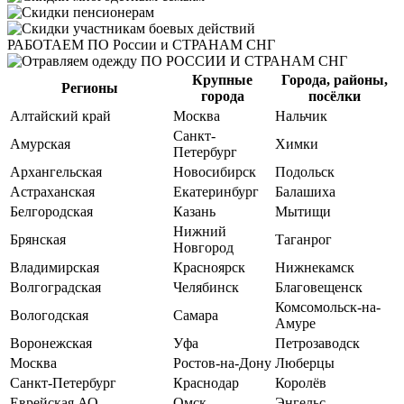
РАБОТАЕМ
ПО России и СТРАНАМ СНГ
Крупные
Города, районы,
Регионы
города
посёлки
Алтайский край
Москва
Нальчик
Санкт-
Амурская
Химки
Петербург
Архангельская
Новосибирск
Подольск
Астраханская
Екатеринбург
Балашиха
Белгородская
Казань
Мытищи
Нижний
Брянская
Таганрог
Новгород
Владимирская
Красноярск
Нижнекамск
Волгоградская
Челябинск
Благовещенск
Комсомольск-на-
Вологодская
Самара
Амуре
Воронежская
Уфа
Петрозаводск
Москва
Ростов-на-Дону
Люберцы
Санкт-Петербург
Краснодар
Королёв
Еврейская АО
Омск
Энгельс