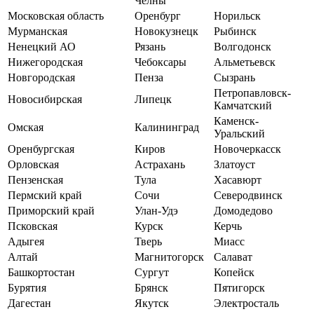
Челны
Московская область
Оренбург
Норильск
Мурманская
Новокузнецк
Рыбинск
Ненецкий АО
Рязань
Волгодонск
Нижегородская
Чебоксары
Альметьевск
Новгородская
Пенза
Сызрань
Петропавловск-
Новосибирская
Липецк
Камчатский
Каменск-
Омская
Калининград
Уральский
Оренбургская
Киров
Новочеркасск
Орловская
Астрахань
Златоуст
Пензенская
Тула
Хасавюрт
Пермский край
Сочи
Северодвинск
Приморский край
Улан-Удэ
Домодедово
Псковская
Курск
Керчь
Адыгея
Тверь
Миасс
Алтай
Магнитогорск
Салават
Башкортостан
Сургут
Копейск
Бурятия
Брянск
Пятигорск
Дагестан
Якутск
Электросталь