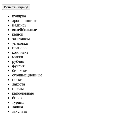
Испытай удачу!
кулирка
дропшиппинг
надпись
волейбольные
рынок
эластаном
упаковка
иваново
комплект
микки
рубчик
фуксия
бишкеке
сублимационные
носки
лакоста
пижама
рыболовные
бирок
турция
лапша
закупать