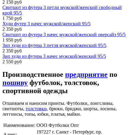
2 150 руб
Свитшот из футера 3 петли мужской/женский свободный
крой 95/5
1 750 руб
Худи футер 3 начес мужской/женский 95/5
2 350 руб
Свитшот из футера 3 начес мужской/женский оверсайз 95/5
1 950 руб
Зип худи из футера 3 петля мужской/женский 95/5
2 350 руб
Зип худи из футера 3 начес мужской/женский 95/5
2 550 руб
Производственное
предприятие
по
пошиву
футболок, толстовок,
спортивной одежды
Отшиваем и наносим принты. Футболки, лонгсливы,
свитшоты,
толстовки
, брюки, бриджи, шорты, лосины,
леггинсы, топы, юбки, платья, майки.
Наименование:
ООО Футболки Опт
197227 г. Санкт - Петербург, пр.
Адрес: